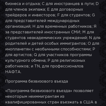
бизнеса и отдыха; С для иностранцев в пути; D
для членов экипажа; E для договорных
трейдеров и инвесторов; F для студентов; G
для представителей международных
организаций; H для временных работников; Я
за представителей иностранных СМИ; М для
студентов неакадемических учреждений; N для
родителей и детей особых иммигрантов; O для
инопланетян с необычными способностями; P
для артистов; Q для участников программы
культурного обмена; Р для религиозных
работников; и TN, для профессионалов
НАФТА.
Программа безвизового въезда
«Программа безвизового въезда» позволяет
некоторым неиммигрантам из
квалифицированных стран въезжать в США в